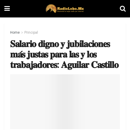
Home
Principal
𝐒𝐚𝐥𝐚𝐫𝐢𝐨 𝐝𝐢𝐠𝐧𝐨 𝐲 𝐣𝐮𝐛𝐢𝐥𝐚𝐜𝐢𝐨𝐧𝐞𝐬
𝐦𝐚́𝐬 𝐣𝐮𝐬𝐭𝐚𝐬 𝐩𝐚𝐫𝐚 𝐥𝐚𝐬 𝐲 𝐥𝐨𝐬
𝐭𝐫𝐚𝐛𝐚𝐣𝐚𝐝𝐨𝐫𝐞𝐬: 𝐀𝐠𝐮𝐢𝐥𝐚𝐫 𝐂𝐚𝐬𝐭𝐢𝐥𝐥𝐨