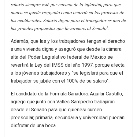
𝑠𝑎𝑙𝑎𝑟𝑖𝑜 𝑠𝑖𝑒𝑚𝑝𝑟𝑒 𝑒𝑠𝑡𝑒́ 𝑝𝑜𝑟 𝑒𝑛𝑐𝑖𝑚𝑎 𝑑𝑒 𝑙𝑎 𝑖𝑛𝑓𝑙𝑎𝑐𝑖𝑜́𝑛, 𝑝𝑎𝑟𝑎 𝑞𝑢𝑒
𝑛𝑢𝑛𝑐𝑎 𝑠𝑒 𝑞𝑢𝑒𝑑𝑒 𝑟𝑒𝑧𝑎𝑔𝑎𝑑𝑜 𝑐𝑜𝑚𝑜 𝑜𝑐𝑢𝑟𝑟𝑖𝑜́ 𝑒𝑛 𝑙𝑜𝑠 𝑝𝑟𝑜𝑐𝑒𝑠𝑜𝑠 𝑑𝑒
𝑙𝑜𝑠 𝑛𝑒𝑜𝑙𝑖𝑏𝑒𝑟𝑎𝑙𝑒𝑠. 𝑆𝑎𝑙𝑎𝑟𝑖𝑜 𝑑𝑖𝑔𝑛𝑜 𝑝𝑎𝑟𝑎 𝑒𝑙 𝑡𝑟𝑎𝑏𝑎𝑗𝑎𝑑𝑜𝑟 𝑒𝑠 𝑢𝑛𝑎 𝑑𝑒
𝑙𝑎𝑠 𝑔𝑟𝑎𝑛𝑑𝑒𝑠 𝑝𝑟𝑜𝑝𝑢𝑒𝑠𝑡𝑎𝑠 𝑞𝑢𝑒 𝑙𝑙𝑒𝑣𝑎𝑟𝑒𝑚𝑜𝑠 𝑎𝑙 𝑆𝑒𝑛𝑎𝑑𝑜”.
Además, que las y los trabajadores tengan el derecho
a una vivienda digna y aseguró que desde la cámara
alta del Poder Legislativo federal de México se
revertirá la Ley del IMSS del año 1997, porque afecta
a los jóvenes trabajadores y “se legislará para que el
trabajador se jubile con el 100% de su salario”.
El candidato de la Fórmula Ganadora, Aguilar Castillo,
agregó que junto con Valles Sampedro trabajarán
desde el Senado para que quienesi cursen
preescolar, primaria, secundaria y universidad puedan
disfrutar de una beca.