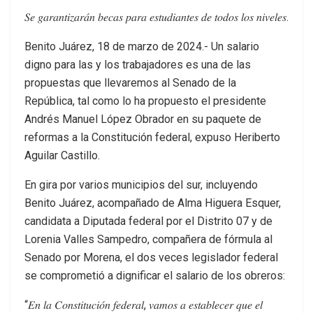
𝑆𝑒 𝑔𝑎𝑟𝑎𝑛𝑡𝑖𝑧𝑎𝑟𝑎́𝑛 𝑏𝑒𝑐𝑎𝑠 𝑝𝑎𝑟𝑎 𝑒𝑠𝑡𝑢𝑑𝑖𝑎𝑛𝑡𝑒𝑠 𝑑𝑒 𝑡𝑜𝑑𝑜𝑠 𝑙𝑜𝑠 𝑛𝑖𝑣𝑒𝑙𝑒𝑠.
Benito Juárez, 18 de marzo de 2024.- Un salario
digno para las y los trabajadores es una de las
propuestas que llevaremos al Senado de la
República, tal como lo ha propuesto el presidente
Andrés Manuel López Obrador en su paquete de
reformas a la Constitución federal, expuso Heriberto
Aguilar Castillo.
En gira por varios municipios del sur, incluyendo
Benito Juárez, acompañado de Alma Higuera Esquer,
candidata a Diputada federal por el Distrito 07 y de
Lorenia Valles Sampedro, compañera de fórmula al
Senado por Morena, el dos veces legislador federal
se comprometió a dignificar el salario de los obreros:
“𝐸𝑛 𝑙𝑎 𝐶𝑜𝑛𝑠𝑡𝑖𝑡𝑢𝑐𝑖𝑜́𝑛 𝑓𝑒𝑑𝑒𝑟𝑎𝑙, 𝑣𝑎𝑚𝑜𝑠 𝑎 𝑒𝑠𝑡𝑎𝑏𝑙𝑒𝑐𝑒𝑟 𝑞𝑢𝑒 𝑒𝑙