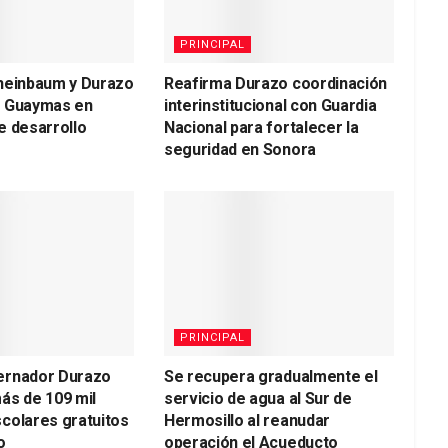
PRINCIPAL
heinbaum y Durazo
Reafirma Durazo coordinación
a Guaymas en
interinstitucional con Guardia
e desarrollo
Nacional para fortalecer la
seguridad en Sonora
PRINCIPAL
ernador Durazo
Se recupera gradualmente el
ás de 109 mil
servicio de agua al Sur de
colares gratuitos
Hermosillo al reanudar
o
operación el Acueducto