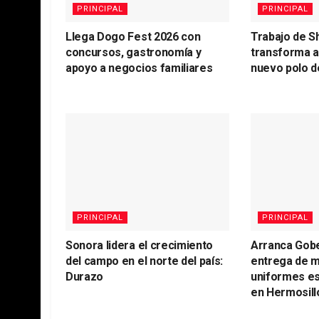
PRINCIPAL
PRINCIPAL
Llega Dogo Fest 2026 con
Trabajo de S
concursos, gastronomía y
transforma 
apoyo a negocios familiares
nuevo polo d
PRINCIPAL
PRINCIPAL
Sonora lidera el crecimiento
Arranca Gob
del campo en el norte del país:
entrega de m
Durazo
uniformes es
en Hermosill