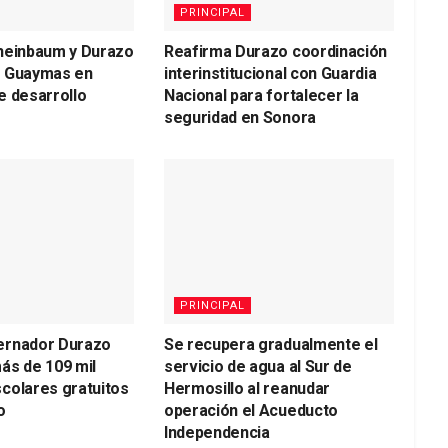
PRINCIPAL
heinbaum y Durazo
Reafirma Durazo coordinación
a Guaymas en
interinstitucional con Guardia
e desarrollo
Nacional para fortalecer la
seguridad en Sonora
PRINCIPAL
ernador Durazo
Se recupera gradualmente el
ás de 109 mil
servicio de agua al Sur de
colares gratuitos
Hermosillo al reanudar
o
operación el Acueducto
Independencia