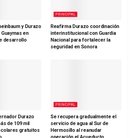
PRINCIPAL
heinbaum y Durazo
Reafirma Durazo coordinación
a Guaymas en
interinstitucional con Guardia
e desarrollo
Nacional para fortalecer la
seguridad en Sonora
PRINCIPAL
ernador Durazo
Se recupera gradualmente el
ás de 109 mil
servicio de agua al Sur de
colares gratuitos
Hermosillo al reanudar
o
operación el Acueducto