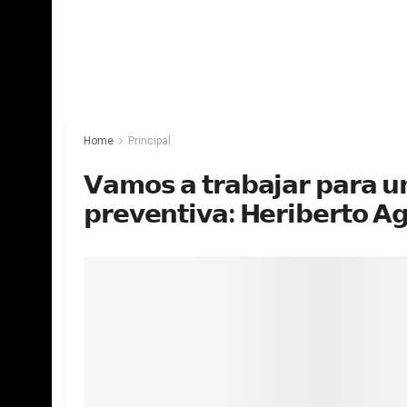
Home
Principal
𝗩𝗮𝗺𝗼𝘀 𝗮 𝘁𝗿𝗮𝗯𝗮𝗷𝗮𝗿 𝗽𝗮𝗿𝗮 𝘂𝗻
𝗽𝗿𝗲𝘃𝗲𝗻𝘁𝗶𝘃𝗮: 𝗛𝗲𝗿𝗶𝗯𝗲𝗿𝘁𝗼 𝗔𝗴