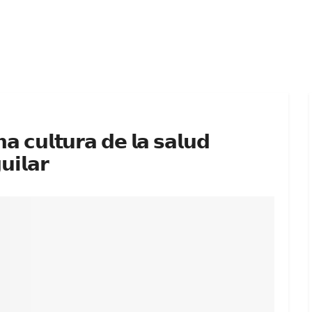
𝗮 𝗰𝘂𝗹𝘁𝘂𝗿𝗮 𝗱𝗲 𝗹𝗮 𝘀𝗮𝗹𝘂𝗱
𝗶𝗹𝗮𝗿