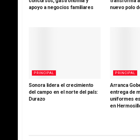
concursos, gastronomía y
transforma 
apoyo a negocios familiares
nuevo polo d
PRINCIPAL
PRINCIPAL
Sonora lidera el crecimiento
Arranca Gob
del campo en el norte del país:
entrega de m
Durazo
uniformes es
en Hermosill