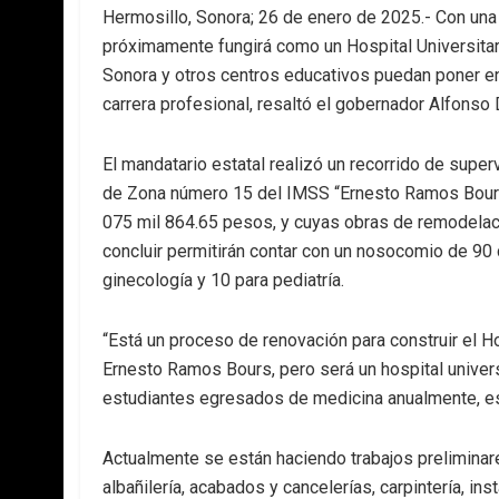
Hermosillo, Sonora; 26 de enero de 2025.- Con una 
próximamente fungirá como un Hospital Universitar
Sonora y otros centros educativos puedan poner en
carrera profesional, resaltó el gobernador Alfons
El mandatario estatal realizó un recorrido de super
de Zona número 15 del IMSS “Ernesto Ramos Bours”
075 mil 864.65 pesos, y cuyas obras de remodelac
concluir permitirán contar con un nosocomio de 90 c
ginecología y 10 para pediatría.
“Está un proceso de renovación para construir el H
Ernesto Ramos Bours, pero será un hospital univers
estudiantes egresados de medicina anualmente, es
Actualmente se están haciendo trabajos prelimina
albañilería, acabados y cancelerías, carpintería, inst