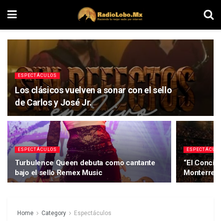
ESPECTÁCULOS
Los clásicos vuelven a sonar con el sello
de Carlos y José Jr.
ESPECTÁCULOS
ESPECTÁCUL
Turbulence Queen debuta como cantante
“El Concier
bajo el sello Remex Music
Monterrey 
Home
Category
Espectáculos