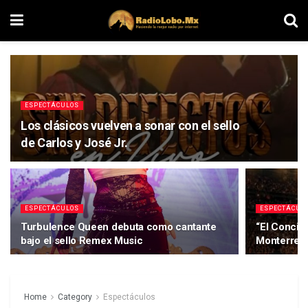
ESPECTÁCULOS
Los clásicos vuelven a sonar con el sello
de Carlos y José Jr.
ESPECTÁCULOS
ESPECTÁCUL
Turbulence Queen debuta como cantante
“El Concier
bajo el sello Remex Music
Monterrey 
Home
Category
Espectáculos