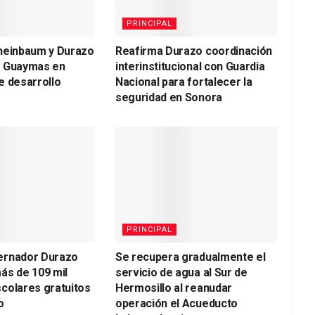
PRINCIPAL
heinbaum y Durazo
Reafirma Durazo coordinación
a Guaymas en
interinstitucional con Guardia
e desarrollo
Nacional para fortalecer la
seguridad en Sonora
PRINCIPAL
ernador Durazo
Se recupera gradualmente el
ás de 109 mil
servicio de agua al Sur de
colares gratuitos
Hermosillo al reanudar
o
operación el Acueducto