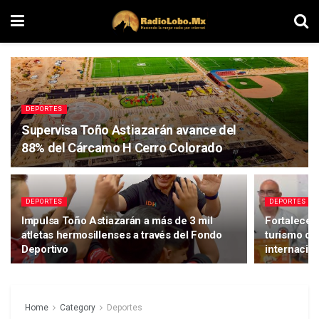
DEPORTES
Supervisa Toño Astiazarán avance del
88% del Cárcamo H Cerro Colorado
DEPORTES
DEPORTES
Impulsa Toño Astiazarán a más de 3 mil
Fortalece 
atletas hermosillenses a través del Fondo
turismo de
Deportivo
internacion
Home
Category
Deportes