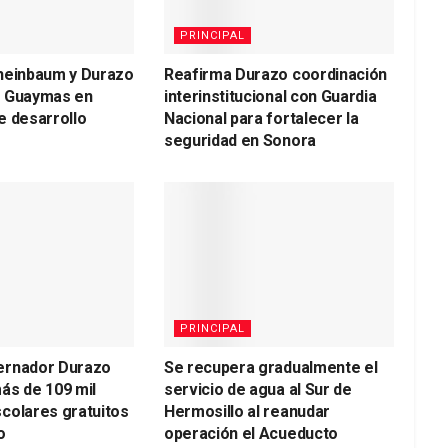
PRINCIPAL
heinbaum y Durazo
Reafirma Durazo coordinación
a Guaymas en
interinstitucional con Guardia
e desarrollo
Nacional para fortalecer la
seguridad en Sonora
PRINCIPAL
ernador Durazo
Se recupera gradualmente el
ás de 109 mil
servicio de agua al Sur de
colares gratuitos
Hermosillo al reanudar
o
operación el Acueducto