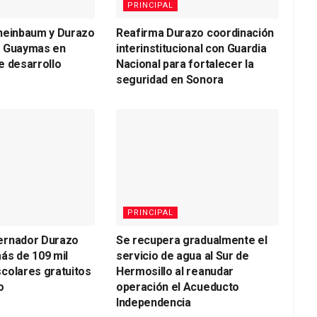
PRINCIPAL
heinbaum y Durazo
Reafirma Durazo coordinación
a Guaymas en
interinstitucional con Guardia
e desarrollo
Nacional para fortalecer la
seguridad en Sonora
PRINCIPAL
ernador Durazo
Se recupera gradualmente el
ás de 109 mil
servicio de agua al Sur de
colares gratuitos
Hermosillo al reanudar
o
operación el Acueducto
Independencia