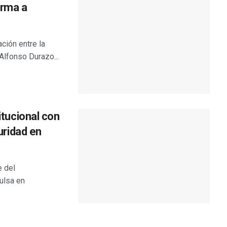
orma a
ción entre la
Alfonso Durazo...
itucional con
uridad en
e del
ulsa en