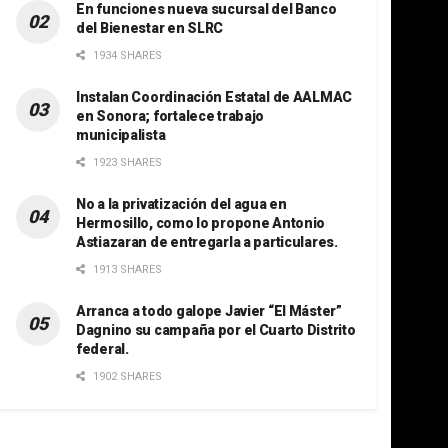
En funciones nueva sucursal del Banco
del Bienestar en SLRC
1934 SHARES
Instalan Coordinación Estatal de AALMAC
en Sonora; fortalece trabajo
municipalista
1923 SHARES
No a la privatización del agua en
Hermosillo, como lo propone Antonio
Astiazaran de entregarla a particulares.
1913 SHARES
Arranca a todo galope Javier “El Máster”
Dagnino su campaña por el Cuarto Distrito
federal.
1902 SHARES