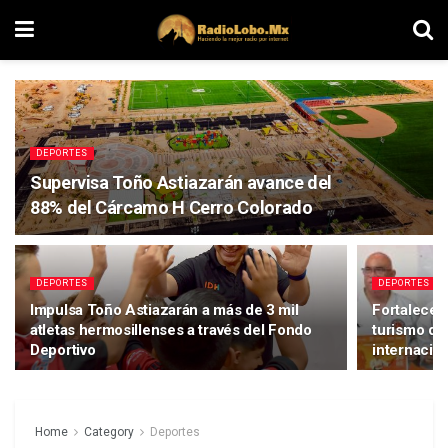
DEPORTES
Supervisa Toño Astiazarán avance del
88% del Cárcamo H Cerro Colorado
DEPORTES
DEPORTES
Impulsa Toño Astiazarán a más de 3 mil
Fortalece 
atletas hermosillenses a través del Fondo
turismo de
Deportivo
internacion
Home
Category
Deportes