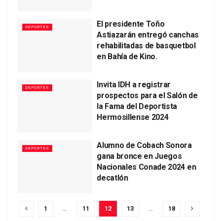
El presidente Toño
DEPORTES
Astiazarán entregó canchas
rehabilitadas de basquetbol
en Bahía de Kino.
Invita IDH a registrar
DEPORTES
prospectos para el Salón de
la Fama del Deportista
Hermosillense 2024
Alumno de Cobach Sonora
DEPORTES
gana bronce en Juegos
Nacionales Conade 2024 en
decatlón
1
…
11
12
13
…
18