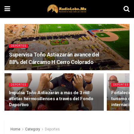
DEPORTES
Supervisa Toño Astiazarán avance del
88% del Cárcamo H Cerro Colorado
DEPORTES
DEPORTES
Impulsa Toño Astiazarán a más de 3 mil
Fortalece 
atletas hermosillenses a través del Fondo
turismo de
Deportivo
internacion
Home
Category
Deportes